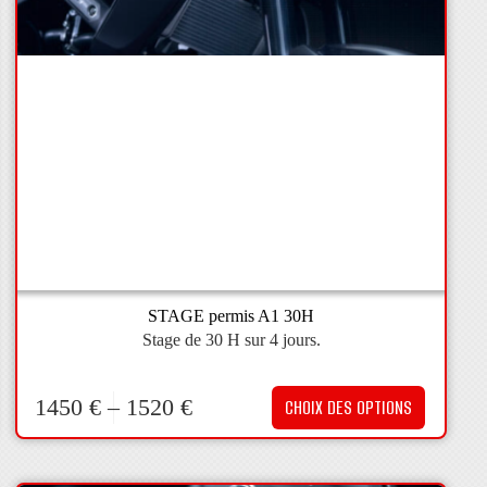
STAGE permis A1 30H
Stage de 30 H sur 4 jours.
1450
€
–
1520
€
CHOIX DES OPTIONS