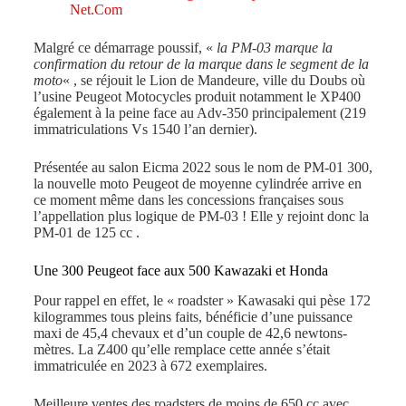
Net.Com
Malgré ce démarrage poussif, «
la PM-03 marque la
confirmation du retour de la marque dans le segment de la
moto
« , se réjouit le Lion de Mandeure, ville du Doubs où
l’usine Peugeot Motocycles produit notamment le XP400
également à la peine face au Adv-350 principalement (219
immatriculations Vs 1540 l’an dernier).
Présentée au salon Eicma 2022 sous le nom de PM-01 300,
la nouvelle moto Peugeot de moyenne cylindrée arrive en
ce moment même dans les concessions françaises sous
l’appellation plus logique de PM-03 ! Elle y rejoint donc la
PM-01 de 125 cc .
Une 300 Peugeot face aux 500 Kawazaki et Honda
Pour rappel en effet, le « roadster » Kawasaki qui pèse 172
kilogrammes tous pleins faits, bénéficie d’une puissance
maxi de 45,4 chevaux et d’un couple de 42,6 newtons-
mètres. La Z400 qu’elle remplace cette année s’était
immatriculée en 2023 à 672 exemplaires.
Meilleure ventes des roadsters de moins de 650 cc avec