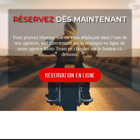
RÉSERVEZ
D
È
S
M
A
I
N
T
E
N
A
N
T
Vous pouvez réserver soit en vous déplaçant dans l’une de
nos agences, soit directement sur la
boutique en ligne
de
notre agence Moto Team en cliquant sur le bouton ci-
dessous.
RÉSERVATION EN LIGNE