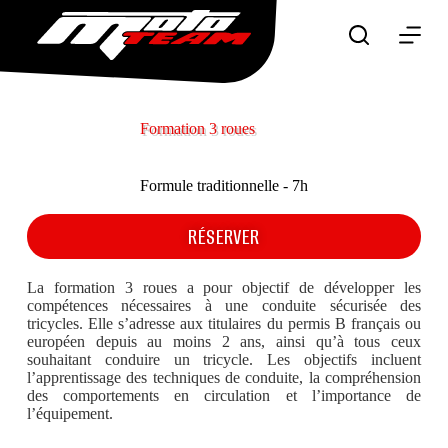
P
a
s
s
e
r
a
Formation 3 roues
u
c
o
Formule traditionnelle - 7h
n
t
RÉSERVER
e
n
u
La formation 3 roues a pour objectif de développer les
compétences nécessaires à une conduite sécurisée des
tricycles. Elle s’adresse aux titulaires du permis B français ou
européen depuis au moins 2 ans, ainsi qu’à tous ceux
souhaitant conduire un tricycle. Les objectifs incluent
l’apprentissage des techniques de conduite, la compréhension
des comportements en circulation et l’importance de
l’équipement.