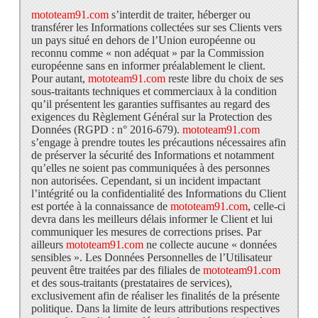
mototeam91.com
s’interdit de traiter, héberger ou
transférer les Informations collectées sur ses Clients vers
un pays situé en dehors de l’Union européenne ou
reconnu comme « non adéquat » par la Commission
européenne sans en informer préalablement le client.
Pour autant,
mototeam91.com
reste libre du choix de ses
sous-traitants techniques et commerciaux à la condition
qu’il présentent les garanties suffisantes au regard des
exigences du Règlement Général sur la Protection des
Données (RGPD : n° 2016-679).
mototeam91.com
s’engage à prendre toutes les précautions nécessaires afin
de préserver la sécurité des Informations et notamment
qu’elles ne soient pas communiquées à des personnes
non autorisées. Cependant, si un incident impactant
l’intégrité ou la confidentialité des Informations du Client
est portée à la connaissance de
mototeam91.com
, celle-ci
devra dans les meilleurs délais informer le Client et lui
communiquer les mesures de corrections prises. Par
ailleurs
mototeam91.com
ne collecte aucune « données
sensibles ». Les Données Personnelles de l’Utilisateur
peuvent être traitées par des filiales de
mototeam91.com
et des sous-traitants (prestataires de services),
exclusivement afin de réaliser les finalités de la présente
politique. Dans la limite de leurs attributions respectives