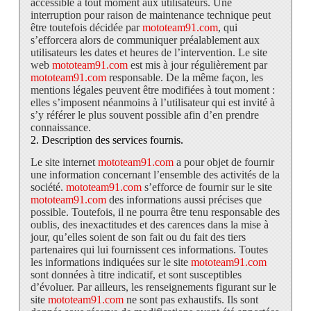
accessible à tout moment aux utilisateurs. Une
interruption pour raison de maintenance technique peut
être toutefois décidée par
mototeam91.com
, qui
s’efforcera alors de communiquer préalablement aux
utilisateurs les dates et heures de l’intervention. Le site
web
mototeam91.com
est mis à jour régulièrement par
mototeam91.com
responsable. De la même façon, les
mentions légales peuvent être modifiées à tout moment :
elles s’imposent néanmoins à l’utilisateur qui est invité à
s’y référer le plus souvent possible afin d’en prendre
connaissance.
2. Description des services fournis.
Le site internet
mototeam91.com
a pour objet de fournir
une information concernant l’ensemble des activités de la
société.
mototeam91.com
s’efforce de fournir sur le site
mototeam91.com
des informations aussi précises que
possible. Toutefois, il ne pourra être tenu responsable des
oublis, des inexactitudes et des carences dans la mise à
jour, qu’elles soient de son fait ou du fait des tiers
partenaires qui lui fournissent ces informations. Toutes
les informations indiquées sur le site
mototeam91.com
sont données à titre indicatif, et sont susceptibles
d’évoluer. Par ailleurs, les renseignements figurant sur le
site
mototeam91.com
ne sont pas exhaustifs. Ils sont