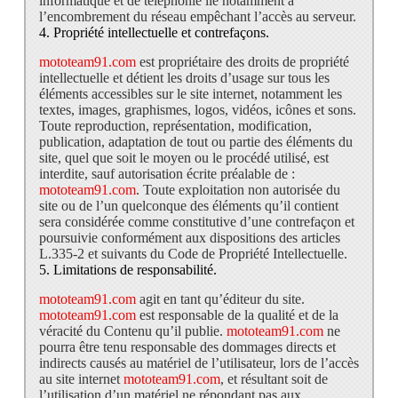
informatique et de téléphonie lié notamment à
l’encombrement du réseau empêchant l’accès au serveur.
4. Propriété intellectuelle et contrefaçons.
mototeam91.com
est propriétaire des droits de propriété
intellectuelle et détient les droits d’usage sur tous les
éléments accessibles sur le site internet, notamment les
textes, images, graphismes, logos, vidéos, icônes et sons.
Toute reproduction, représentation, modification,
publication, adaptation de tout ou partie des éléments du
site, quel que soit le moyen ou le procédé utilisé, est
interdite, sauf autorisation écrite préalable de :
mototeam91.com
. Toute exploitation non autorisée du
site ou de l’un quelconque des éléments qu’il contient
sera considérée comme constitutive d’une contrefaçon et
poursuivie conformément aux dispositions des articles
L.335-2 et suivants du Code de Propriété Intellectuelle.
5. Limitations de responsabilité.
mototeam91.com
agit en tant qu’éditeur du site.
mototeam91.com
est responsable de la qualité et de la
véracité du Contenu qu’il publie.
mototeam91.com
ne
pourra être tenu responsable des dommages directs et
indirects causés au matériel de l’utilisateur, lors de l’accès
au site internet
mototeam91.com
, et résultant soit de
l’utilisation d’un matériel ne répondant pas aux