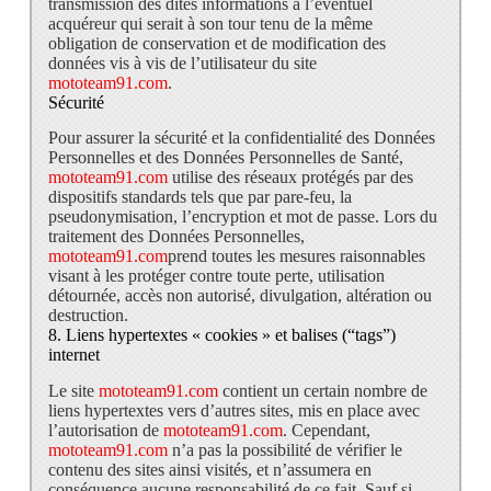
transmission des dites informations à l’éventuel
acquéreur qui serait à son tour tenu de la même
obligation de conservation et de modification des
données vis à vis de l’utilisateur du site
mototeam91.com
.
Sécurité
Pour assurer la sécurité et la confidentialité des Données
Personnelles et des Données Personnelles de Santé,
mototeam91.com
utilise des réseaux protégés par des
dispositifs standards tels que par pare-feu, la
pseudonymisation, l’encryption et mot de passe. Lors du
traitement des Données Personnelles,
mototeam91.com
prend toutes les mesures raisonnables
visant à les protéger contre toute perte, utilisation
détournée, accès non autorisé, divulgation, altération ou
destruction.
8. Liens hypertextes « cookies » et balises (“tags”)
internet
Le site
mototeam91.com
contient un certain nombre de
liens hypertextes vers d’autres sites, mis en place avec
l’autorisation de
mototeam91.com
. Cependant,
mototeam91.com
n’a pas la possibilité de vérifier le
contenu des sites ainsi visités, et n’assumera en
conséquence aucune responsabilité de ce fait. Sauf si