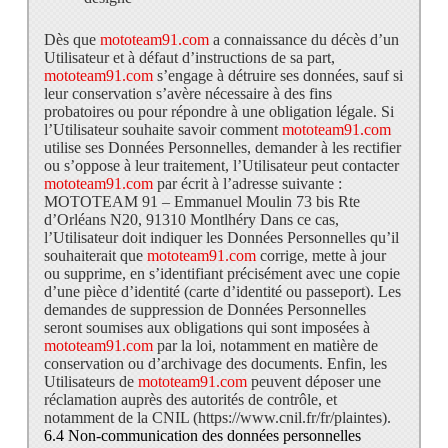
Dès que
mototeam91.com
a connaissance du décès d’un
Utilisateur et à défaut d’instructions de sa part,
mototeam91.com
s’engage à détruire ses données, sauf si
leur conservation s’avère nécessaire à des fins
probatoires ou pour répondre à une obligation légale. Si
l’Utilisateur souhaite savoir comment
mototeam91.com
utilise ses Données Personnelles, demander à les rectifier
ou s’oppose à leur traitement, l’Utilisateur peut contacter
mototeam91.com
par écrit à l’adresse suivante :
MOTOTEAM 91 – Emmanuel Moulin 73 bis Rte
d’Orléans N20, 91310 Montlhéry Dans ce cas,
l’Utilisateur doit indiquer les Données Personnelles qu’il
souhaiterait que
mototeam91.com
corrige, mette à jour
ou supprime, en s’identifiant précisément avec une copie
d’une pièce d’identité (carte d’identité ou passeport). Les
demandes de suppression de Données Personnelles
seront soumises aux obligations qui sont imposées à
mototeam91.com
par la loi, notamment en matière de
conservation ou d’archivage des documents. Enfin, les
Utilisateurs de
mototeam91.com
peuvent déposer une
réclamation auprès des autorités de contrôle, et
notamment de la CNIL (https://www.cnil.fr/fr/plaintes).
6.4 Non-communication des données personnelles