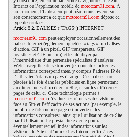
y consentiez, en continuant votre navigation sur le Site
Internet ou l’application mobile de
mototeam91.com
. À
tout moment, l’Utilisateur peut néanmoins revenir sur
son consentement à ce que
mototeam91.com
dépose ce
type de cookies.
Article 8.2. BALISES (“TAGS”) INTERNET
mototeam91.com
peut employer occasionnellement des
balises Internet (également appelées « tags », ou balises
d’action, GIF à un pixel, GIF transparents, GIF
invisibles et GIF un à un) et les déployer par
l’intermédiaire d’un partenaire spécialiste d’analyses
Web susceptible de se trouver (et donc de stocker les
informations correspondantes, y compris l’adresse IP de
l’Utilisateur) dans un pays étranger. Ces balises sont
placées à la fois dans les publicités en ligne permettant
aux internautes d’accéder au Site, et sur les différentes
pages de celui-ci. Cette technologie permet à
mototeam91.com
d’évaluer les réponses des visiteurs
face au Site et l’efficacité de ses actions (par exemple, le
nombre de fois où une page est ouverte et les
informations consultées), ainsi que l’utilisation de ce Site
par l’Utilisateur. Le prestataire externe pourra
éventuellement recueillir des informations sur les
visiteurs du Site et d’autres sites Internet grâce à ces