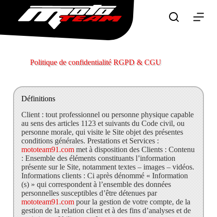
P
a
s
s
e
r
a
Politique de confidentialité RGPD & CGU
u
c
o
n
Définitions
t
e
Client :
tout professionnel ou personne physique capable
n
au sens des articles 1123 et suivants du Code civil, ou
u
personne morale, qui visite le Site objet des présentes
conditions générales.
Prestations et Services :
mototeam91.com
met à disposition des Clients :
Contenu
:
Ensemble des éléments constituants l’information
présente sur le Site, notamment textes – images – vidéos.
Informations clients :
Ci après dénommé « Information
(s) » qui correspondent à l’ensemble des données
personnelles susceptibles d’être détenues par
mototeam91.com
pour la gestion de votre compte, de la
gestion de la relation client et à des fins d’analyses et de